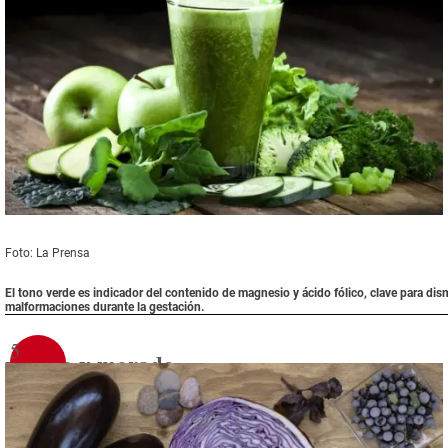
Foto: La Prensa
El tono verde es indicador del contenido de magnesio y ácido fólico, clave para dism
malformaciones durante la gestación.
5
violeta y morado