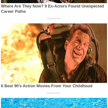
Where Are They Now? 9 Ex-Actors Found Unexpected
Career Paths
Brainberries
6 Best 90’s Action Movies From Your Childhood
Brainberries