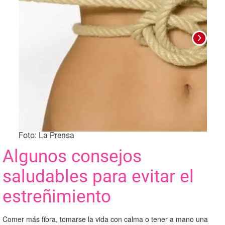
Foto: La Prensa
Foto
Algunos consejos
saludables para evitar el
estreñimiento
Comer más fibra, tomarse la vida con calma o tener a mano una