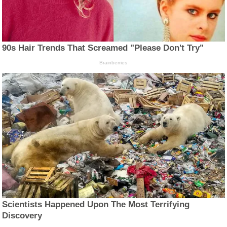
90s Hair Trends That Screamed "Please Don't Try"
Brainberries
Scientists Happened Upon The Most Terrifying
Discovery