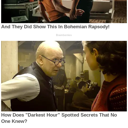
And They Did Show This In Bohemian Rapsody!
Brainberries
How Does "Darkest Hour" Spotted Secrets That No
One Knew?