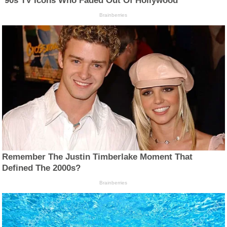
’90s TV Icons Who Faded Out Of Hollywood
Brainberries
Remember The Justin Timberlake Moment That
Defined The 2000s?
Brainberries