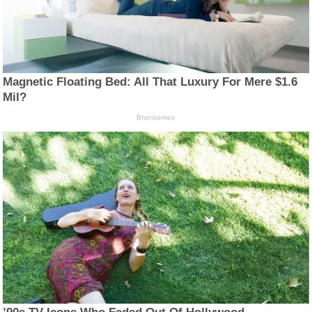
Magnetic Floating Bed: All That Luxury For Mere $1.6
Mil?
Brainberries