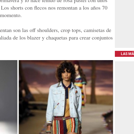
primavera y lo hace teñido de rosa pastel con unos
a. Los shorts con flecos nos remontan a los años 70
l momento.
ntan son las off shoulders, crop tops, camisetas de
liada de los blazer y chaquetas para crear conjuntos
LAS MÁ