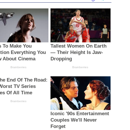
s To Make You
Tallest Women On Earth
tion Everything You
— Their Height Is Jaw-
 About Cinema
Dropping
Brainberries
Brainberries
 The End Of The Road:
Worst TV Series
les Of All Time
Brainberries
Iconic '90s Entertainment
Couples We'll Never
Forget