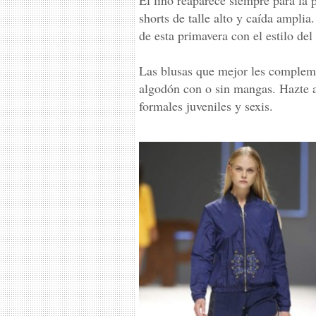
El lino reaparece siempre para la 
shorts de talle alto y caída ampli
de esta primavera con el estilo de
Las blusas que mejor les compleme
algodón con o sin mangas. Hazte a
formales juveniles y sexis.