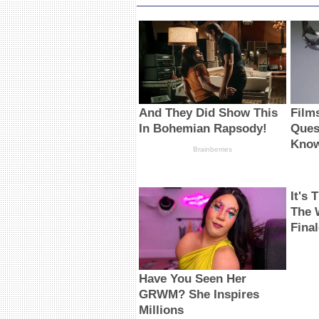
And They Did Show This
Film
In Bohemian Rapsody!
Ques
Know
Brainberries
It's
The 
Fina
Have You Seen Her
GRWM? She Inspires
Millions