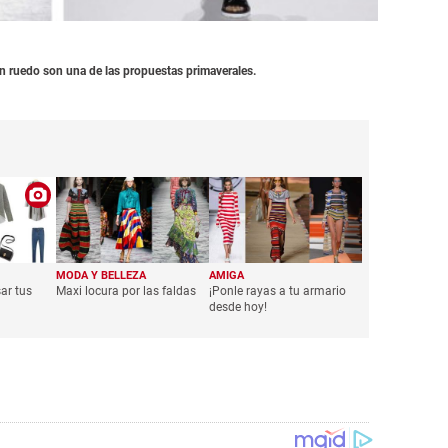
n ruedo son una de las propuestas primaverales.
MODA Y BELLEZA
AMIGA
ar tus
Maxi locura por las faldas
¡Ponle rayas a tu armario
desde hoy!