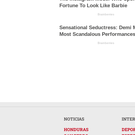
Fortune To Look Like Barbie
Brainberries
Sensational Seductress: Demi 
Most Scandalous Performance
Brainberries
NOTICIAS
INTE
HONDURAS
DEPO