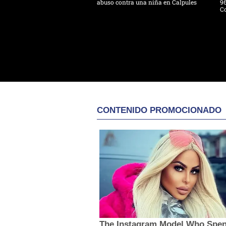
abuso contra una niña en Calpules
96
Co
CONTENIDO PROMOCIONADO
The Instagram Model Who Spen