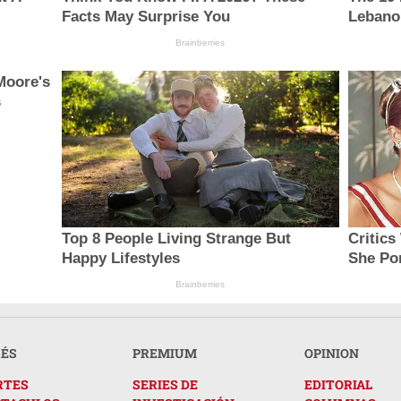
Facts May Surprise You
Lebanon
Brainberries
Moore's
s
Top 8 People Living Strange But
Critic
Happy Lifestyles
She Por
Brainberries
RÉS
PREMIUM
OPINION
RTES
SERIES DE
EDITORIAL