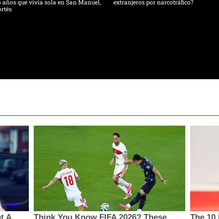
 años que vivía sola en San Manuel,
extranjeros por narcotráfico?
rtés
t A
Think You Know FIFA 2026? These
The 10