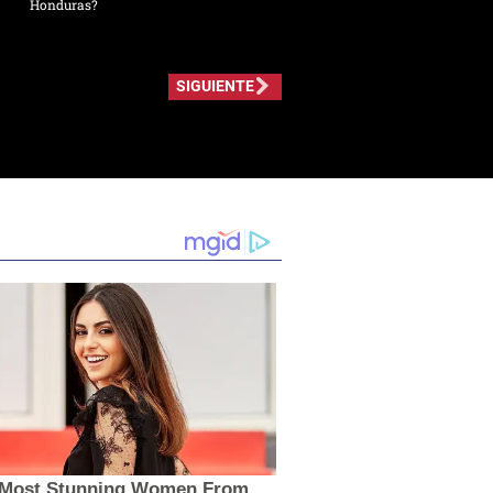
Honduras?
SIGUIENTE
 Most Stunning Women From