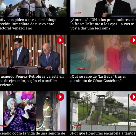
tivistas piden a mesa de diálogo
¿Amenazó JOH a los procuradores co
ección inmediata de nuevo ente
la frase: "Mírame a los ojos... a vos te
ectoral venezolano
voy a dar una lección"?
 acuerdo Pemex-Petrobras ya está en
¿Qué se sabe de "La Beba" tras el
se de ejecución, según el canciller
asesinato de César Gastélum?
exicano
cendio cobra la vida de una señora de
¿Por qué Honduras encarcela a tantos