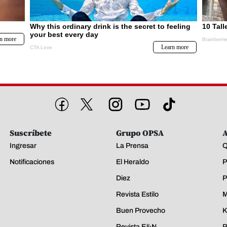
Suscríbete
Grupo OPSA
A
Ingresar
La Prensa
Q
Notificaciones
El Heraldo
P
Diez
P
Revista Estilo
M
Buen Provecho
K
Revista E&N
P