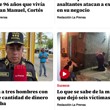
e 96 años que vivía
asaltantes atacan a e
San Manuel, Cortés
en su negocio
rensa
Redacción La Prensa
Sucesos
 a tres hombres con
Lo que se sabe de la 
e cantidad de dinero
que dejó seis víctimas
iba
Redacción La Prensa