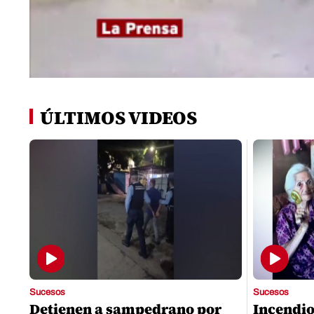
0
seconds
of
ÚLTIMOS VIDEOS
0
seconds
Volume
0%
Sucesos
Sucesos
Detienen a sampedrano por
Incendio