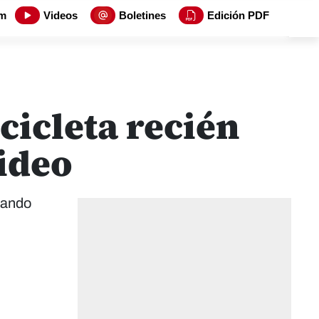
m
Videos
Boletines
Edición PDF
cicleta recién
ideo
uando