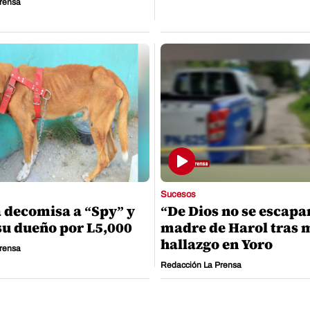
rensa
Sucesos
decomisa a “Spy” y
“De Dios no se escapa
su dueño por L5,000
madre de Harol tras
hallazgo en Yoro
rensa
Redacción La Prensa