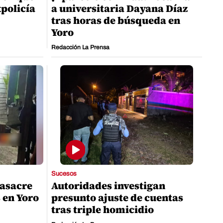
xpolicía
a universitaria Dayana Díaz
tras horas de búsqueda en
Yoro
Redacción La Prensa
Sucesos
masacre
Autoridades investigan
 en Yoro
presunto ajuste de cuentas
tras triple homicidio