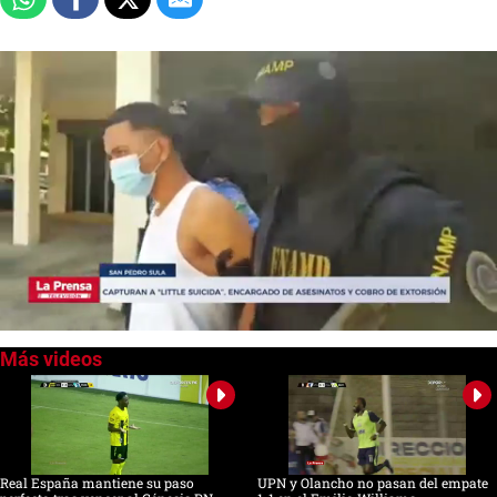
0
of
48
seconds
Real España mantiene su paso
UPN y Olancho no pasan del empate