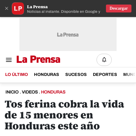
La Prensa
×
Descargar
Noticias al instante. Disponible en Google y IOS
LO ÚLTIMO
HONDURAS
SUCESOS
DEPORTES
MUN
INICIO
.
VIDEOS
.
HONDURAS
Tos ferina cobra la vida
de 15 menores en
Honduras este año