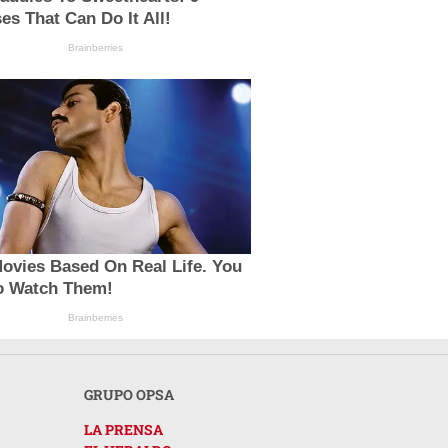
es That Can Do It All!
Brainberries
ovies Based On Real Life. You
o Watch Them!
Brainberries
GRUPO OPSA
LA PRENSA