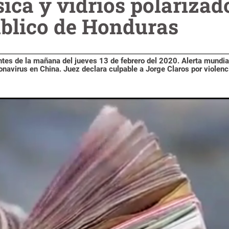
ica y vidrios polarizad
úblico de Honduras
es de la mañana del jueves 13 de febrero del 2020. Alerta mundial
navirus en China. Juez declara culpable a Jorge Claros por violenc