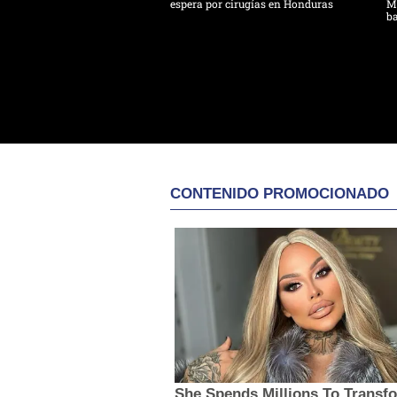
espera por cirugías en Honduras
Mo
ba
CONTENIDO PROMOCIONADO
She Spends Millions To Transf