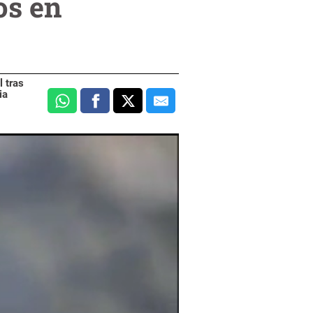
os en
 tras
ia