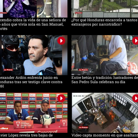
cendio cobra la vida de una señora de
¿Por qué Honduras encarcela a tantos
 años que vivía sola en San Manuel,
extranjeros por narcotráfico?
rtés
exander Ardón enfrenta juicio en
Entre betún y tradición: lustradores de
nduras tras ser testigo clave contra
San Pedro Sula celebran su día
OH
vier López revela tres bajas de
Video capta momento en que asaltant