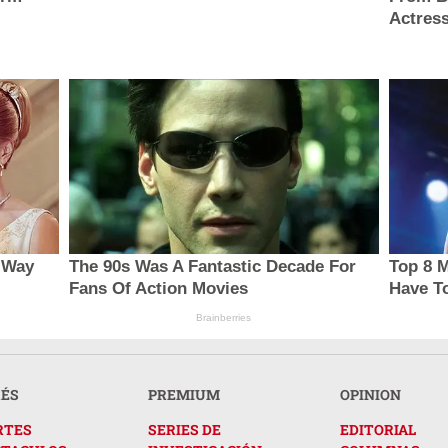
Actress
 Way
The 90s Was A Fantastic Decade For
Top 8 M
Fans Of Action Movies
Have T
Brainberries
RÉS
PREMIUM
OPINION
RTES
SERIES DE
EDITORIAL