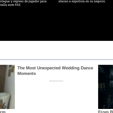
tagua y regreso de jugador para
atacan a expolicía en su negocio
talla ante FAS
The Most Unexpected Wedding Dance
Moments
Brainberries
orm
From B