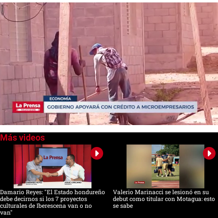
0
seconds
of
1
minute,
26
seconds
Damario Reyes: "El Estado hondureño
Valerio Marinacci se lesionó en su
debe decirnos si los 7 proyectos
debut como titular con Motagua: esto
culturales de Iberescena van o no
se sabe
van"