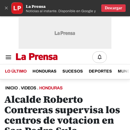
La Prensa
×
Descargar
Noticias al instante. Disponible en Google y IOS
LO ÚLTIMO
HONDURAS
SUCESOS
DEPORTES
MUN
INICIO
.
VIDEOS
.
HONDURAS
Alcalde Roberto
Contreras supervisa los
centros de votacion en