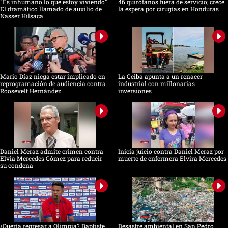
"Es inhumano lo que estoy viviendo".
46 quirófanos fuera de servicio; crece
El dramático llamado de auxilio de
la espera por cirugías en Honduras
Nasser Hilsaca
Mario Díaz niega estar implicado en
La Ceiba apunta a un renacer
reprogramación de audiencia contra
industrial con millonarias
Roosevelt Hernández
inversiones
Daniel Meraz admite crimen contra
Inicia juicio contra Daniel Meraz por
Elvia Mercedes Gómez para reducir
muerte de enfermera Elvira Mercedes
su condena
¿Quería regresar a Olimpia? Baptiste
Desastre ambiental en San Pedro