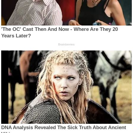
'The OC' Cast Then And Now - Where Are They 20
Years Later?
Brainberries
DNA Analysis Revealed The Sick Truth About Ancient