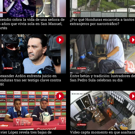
cendio cobra la vida de una señora de
¿Por qué Honduras encarcela a tantos
 años que vivía sola en San Manuel,
extranjeros por narcotráfico?
rtés
exander Ardón enfrenta juicio en
Entre betún y tradición: lustradores de
nduras tras ser testigo clave contra
San Pedro Sula celebran su día
OH
vier López revela tres bajas de
Video capta momento en que asaltant