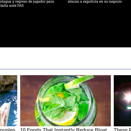
tagua y regreso de jugador para
atacan a expolicía en su negocio
talla ante FAS
ouples
10 Foods That Instantly Reduce Bloat
These 