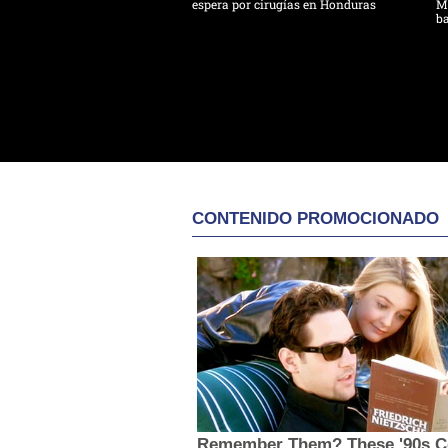
espera por cirugías en Honduras
Mo
ba
CONTENIDO PROMOCIONADO
Remember Them? These '90s C