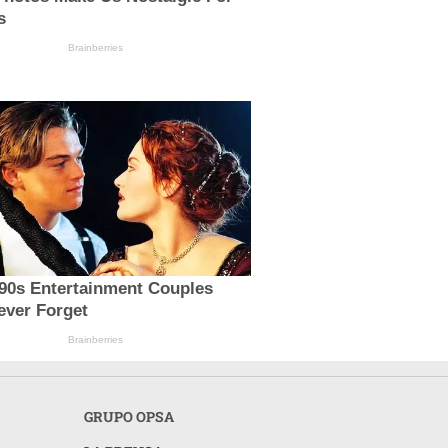
s
Brainberries
'90s Entertainment Couples
ever Forget
Brainberries
GRUPO OPSA