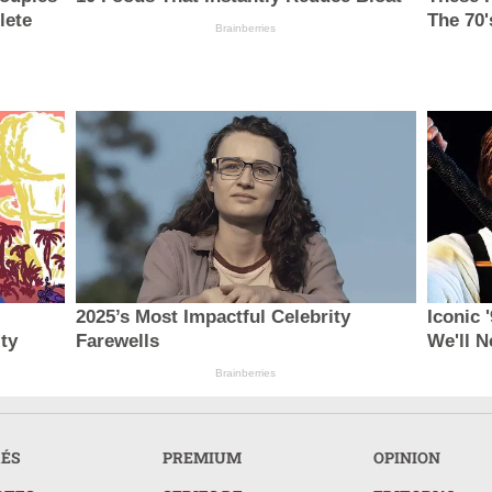
lete
The 70'
Brainberries
2025’s Most Impactful Celebrity
Iconic 
ity
Farewells
We'll N
Brainberries
RÉS
PREMIUM
OPINION