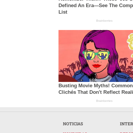
Defined An Era—See The Comp
List
Brainberries
Busting Movie Myths! Common
Clichés That Don't Reflect Real
Brainberries
NOTICIAS
INTE