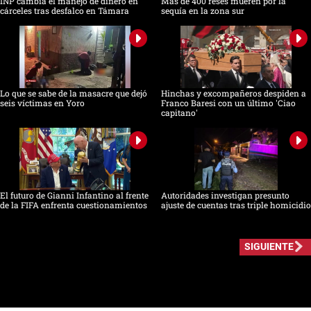
INP cambia el manejo de dinero en
Más de 400 reses mueren por la
cárceles tras desfalco en Támara
sequía en la zona sur
Lo que se sabe de la masacre que dejó
Hinchas y excompañeros despiden a
seis víctimas en Yoro
Franco Baresi con un último 'Ciao
capitano'
El futuro de Gianni Infantino al frente
Autoridades investigan presunto
de la FIFA enfrenta cuestionamientos
ajuste de cuentas tras triple homicidio
SIGUIENTE