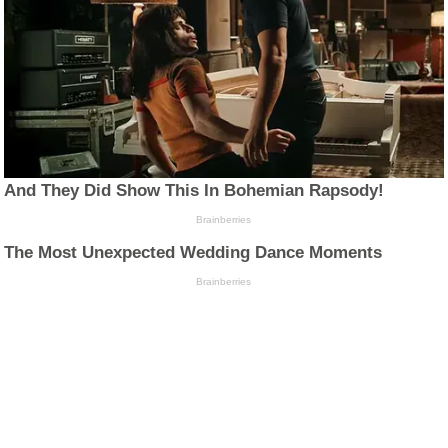
And They Did Show This In Bohemian Rapsody!
Brainberries
The Most Unexpected Wedding Dance Moments
Brainberries