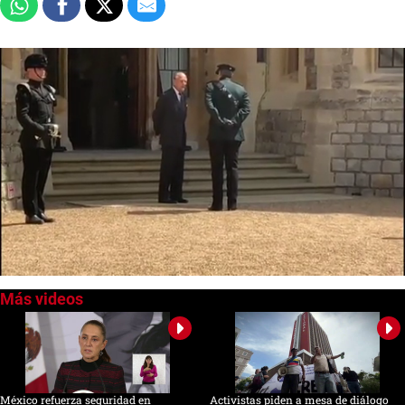
0
of
1
minute,
22
seconds
México refuerza seguridad en
Activistas piden a mesa de diálogo