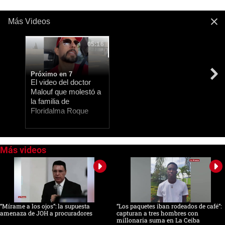
Más Videos
05:16
Próximo en 7
​El video del doctor
Malouf que molestó a
la familia de
Floridalma Roque
0
seconds
of
0
seconds
“Mírame a los ojos”: la supuesta
“Los paquetes iban rodeados de café”:
amenaza de JOH a procuradores
capturan a tres hombres con
millonaria suma en La Ceiba