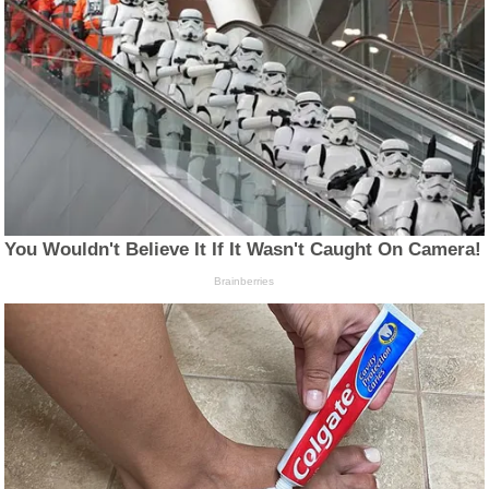
You Wouldn't Believe It If It Wasn't Caught On Camera!
Brainberries