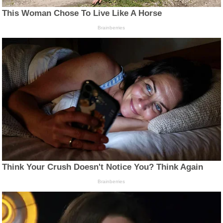
This Woman Chose To Live Like A Horse
Brainberries
Think Your Crush Doesn't Notice You? Think Again
Brainberries