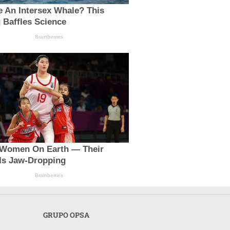
e An Intersex Whale? This
 Baffles Science
Brainberries
t Women On Earth — Their
 Is Jaw-Dropping
Brainberries
GRUPO OPSA