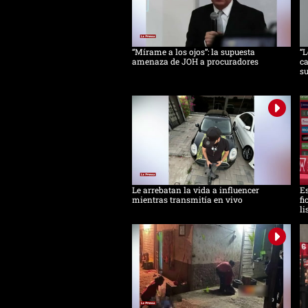
“Mírame a los ojos”: la supuesta
“L
amenaza de JOH a procuradores
ca
s
Le arrebatan la vida a influencer
Es
mientras transmitía en vivo
fi
li