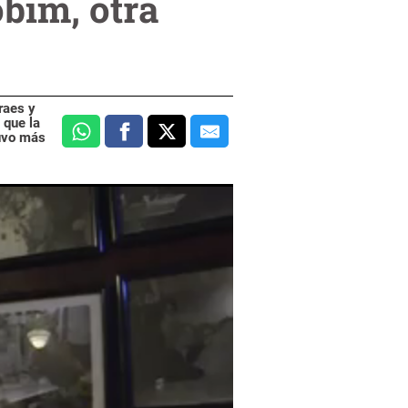
bim, otra
raes y
 que la
tuvo más