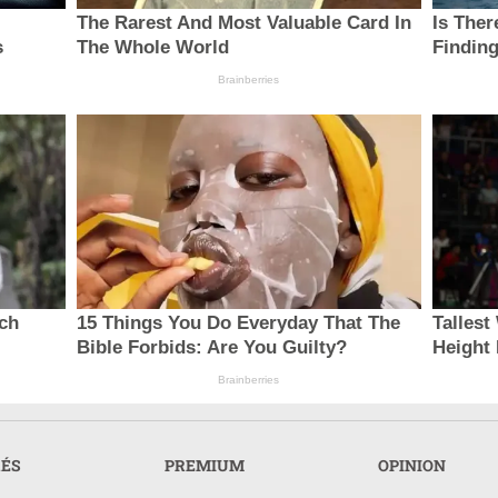
The Rarest And Most Valuable Card In
Is Ther
s
The Whole World
Finding
Brainberries
ach
15 Things You Do Everyday That The
Talles
Bible Forbids: Are You Guilty?
Height
Brainberries
RÉS
PREMIUM
OPINION