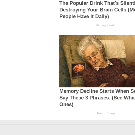
The Popular Drink That's Silent
Destroying Your Brain Cells (M
People Have It Daily)
Memory Health
Memory Decline Starts When S
Say These 3 Phrases. (See Whi
Ones)
Neuro Sharp