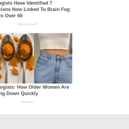
gists Have Identified 7
tions Now Linked To Brain Fog
ts Over 60
Memory Health
logists: How Older Women Are
ng Down Quickly
SlimForce