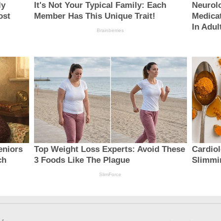
ly
It's Not Your Typical Family: Each
Neurolo
ost
Member Has This Unique Trait!
Medica
In Adul
Brainberries
eniors
Top Weight Loss Experts: Avoid These
Cardio
ch
3 Foods Like The Plague
Slimmi
SlimForce