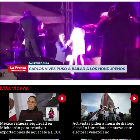
0
seconds
of
0
seconds
México refuerza seguridad en
Activistas piden a mesa de diálogo
Michoacán para reactivar
elección inmediata de nuevo ente
exportaciones de aguacate a EEUU
electoral venezolano