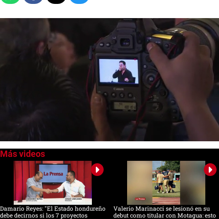
0
seconds
of
0
seconds
Damario Reyes: "El Estado hondureño
Valerio Marinacci se lesionó en su
debe decirnos si los 7 proyectos
debut como titular con Motagua: esto