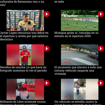
culturales de Iberescena van o no
se sabe
van"
Javier López reacciona tras debut en
Motagua golea al Juticalpa en su
el Apertura y revela por qué salieron
estreno en el Apertura 2026
descalzos
Secretos de cancha: Lo que hace un
El momento que alarmó a toda una
fotógrafo mientras tú ves el partido
colonia vehículo impacta una
vivienda
Militante de Libre arremete contra
Un vehículo se estrella contra la
dirigentes durante asamblea
pared de una vivienda en la colonia