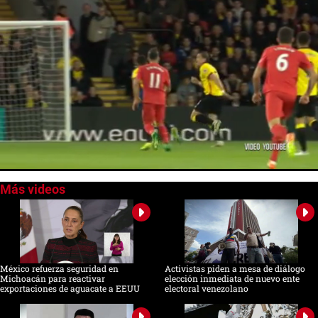
0
seconds
of
0
seconds
México refuerza seguridad en
Activistas piden a mesa de diálogo
Michoacán para reactivar
elección inmediata de nuevo ente
exportaciones de aguacate a EEUU
electoral venezolano