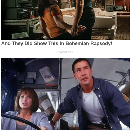
And They Did Show This In Bohemian Rapsody!
Brainberries