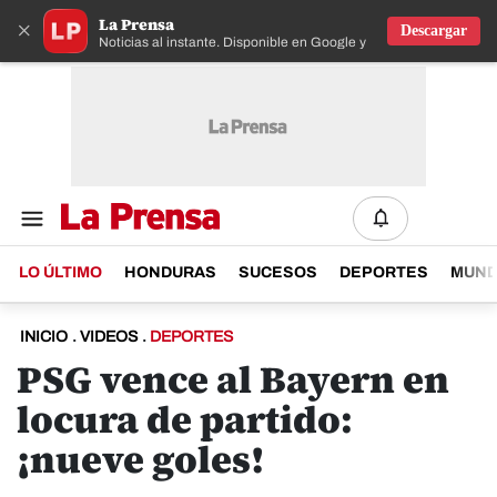
La Prensa
×
Descargar
Noticias al instante. Disponible en Google y IOS
LO ÚLTIMO
HONDURAS
SUCESOS
DEPORTES
MUN
INICIO
.
VIDEOS
.
DEPORTES
PSG vence al Bayern en
locura de partido:
¡nueve goles!