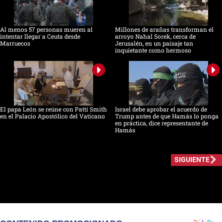
Al menos 57 personas mueren al
Millones de arañas transforman el
intentar llegar a Ceuta desde
arroyo Nahal Sorek, cerca de
Marruecos
Jerusalén, en un paisaje tan
inquietante como hermoso
El papa León se reúne con Patti Smith
Israel debe aprobar el acuerdo de
en el Palacio Apostólico del Vaticano
Trump antes de que Hamás lo ponga
en práctica, dice representante de
Hamás
SIGUIENTE