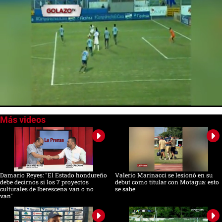
0
of
1
minute,
11
seconds
Damario Reyes: "El Estado hondureño
Valerio Marinacci se lesionó en su
debe decirnos si los 7 proyectos
debut como titular con Motagua: esto
culturales de Iberescena van o no
se sabe
van"