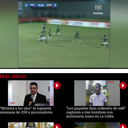
0
seconds
of
0
seconds
“Mírame a los ojos”: la supuesta
“Los paquetes iban rodeados de café”:
amenaza de JOH a procuradores
capturan a tres hombres con
millonaria suma en La Ceiba