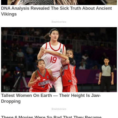
DNA Analysis Revealed The Sick Truth About Ancient
Vikings
Brainberries
Tallest Women On Earth — Their Height Is Jaw-
Dropping
Brainberries
These 6 Movies Were So Bad That They Became