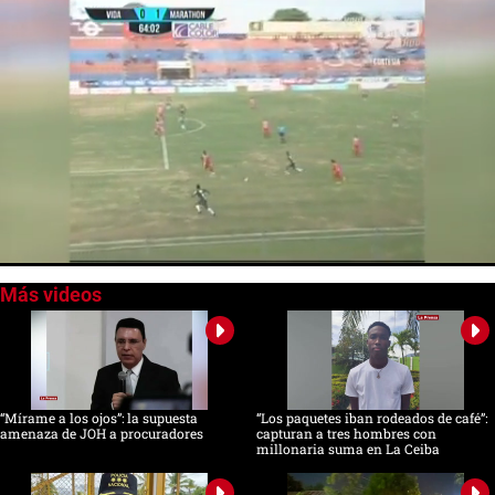
0
seconds
of
0
seconds
“Mírame a los ojos”: la supuesta
“Los paquetes iban rodeados de café”:
amenaza de JOH a procuradores
capturan a tres hombres con
millonaria suma en La Ceiba