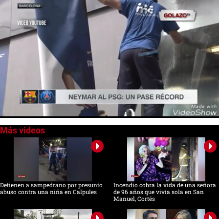
0
of
2
minutes,
6
seconds
Detienen a sampedrano por presunto
Incendio cobra la vida de una señora
abuso contra una niña en Calpules
de 96 años que vivía sola en San
Manuel, Cortés