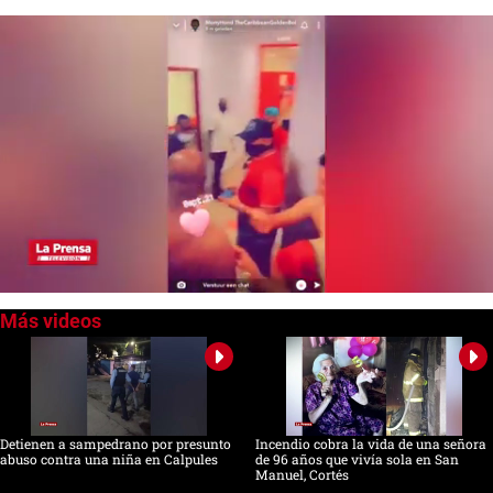
0
of
45
seconds
Detienen a sampedrano por presunto
Incendio cobra la vida de una señora
abuso contra una niña en Calpules
de 96 años que vivía sola en San
Manuel, Cortés