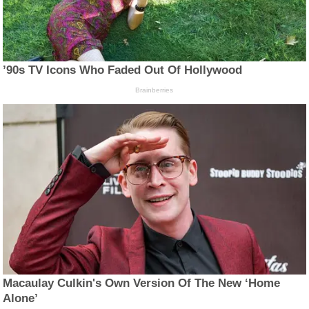
’90s TV Icons Who Faded Out Of Hollywood
Brainberries
Macaulay Culkin's Own Version Of The New ‘Home
Alone’