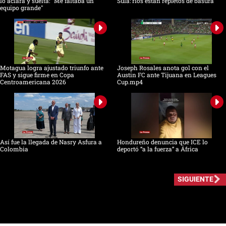
lo aclara y suelta: "Me faltaba un
Sula: ríos están repletos de basura
equipo grande"
Motagua logra ajustado triunfo ante
Joseph Rosales anota gol con el
FAS y sigue firme en Copa
Austin FC ante Tijuana en Leagues
Centroamericana 2026
Cup.mp4
Así fue la llegada de Nasry Asfura a
Hondureño denuncia que ICE lo
Colombia
deportó “a la fuerza” a África
SIGUIENTE