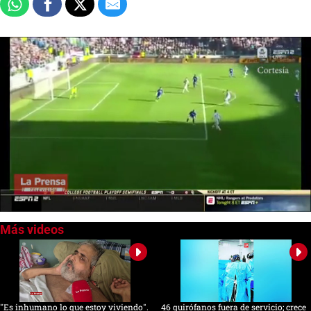
0
seconds
of
0
seconds
"Es inhumano lo que estoy viviendo".
46 quirófanos fuera de servicio; crece