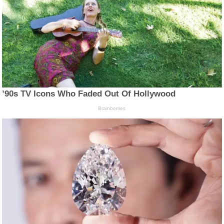
’90s TV Icons Who Faded Out Of Hollywood
Brainberries