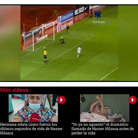
0
seconds
of
0
seconds
Hermana relata cómo fueron los
“Yo ya no aguanto”: el dramático
últimos segundos de vida de Nasser
llamado de Nasser Hilsaca antes de
Hilsaca
perder la vida