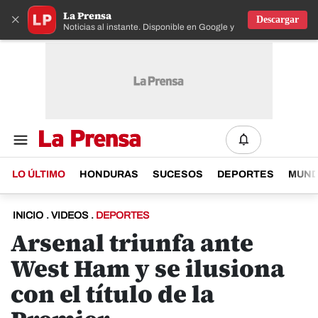
La Prensa
×
Descargar
Noticias al instante. Disponible en Google y IOS
LO ÚLTIMO
HONDURAS
SUCESOS
DEPORTES
MUN
INICIO
.
VIDEOS
.
DEPORTES
Arsenal triunfa ante
West Ham y se ilusiona
con el título de la