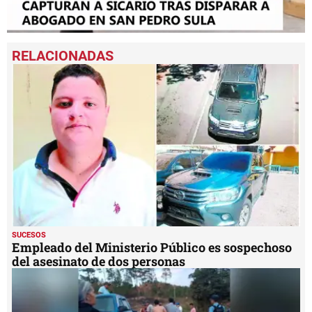
0
seconds
of
2
minutes,
1
second
SUCESOS
Empleado del Ministerio Público es sospechoso
del asesinato de dos personas