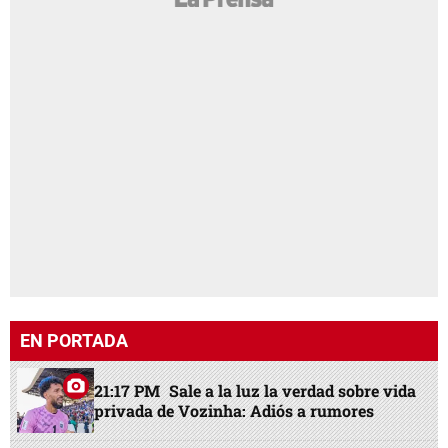
EN PORTADA
21:17 PM
Sale a la luz la verdad sobre vida
privada de Vozinha: Adiós a rumores