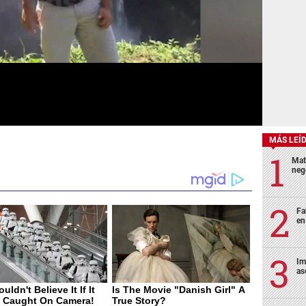
MÁS LEÍ
Mat
neg
Fa
en
Im
as