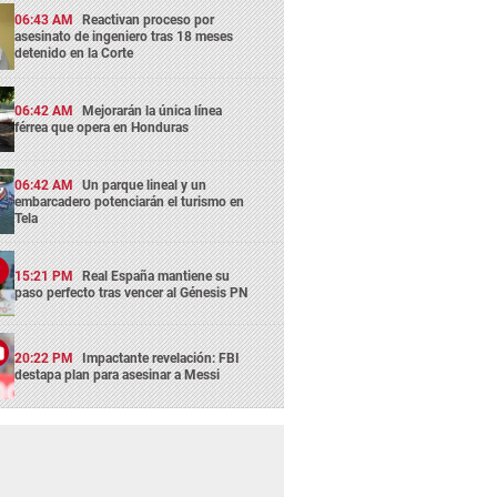
06:43 AM
Reactivan proceso por
asesinato de ingeniero tras 18 meses
detenido en la Corte
06:42 AM
Mejorarán la única línea
férrea que opera en Honduras
06:42 AM
Un parque lineal y un
embarcadero potenciarán el turismo en
Tela
15:21 PM
Real España mantiene su
paso perfecto tras vencer al Génesis PN
20:22 PM
Impactante revelación: FBI
destapa plan para asesinar a Messi