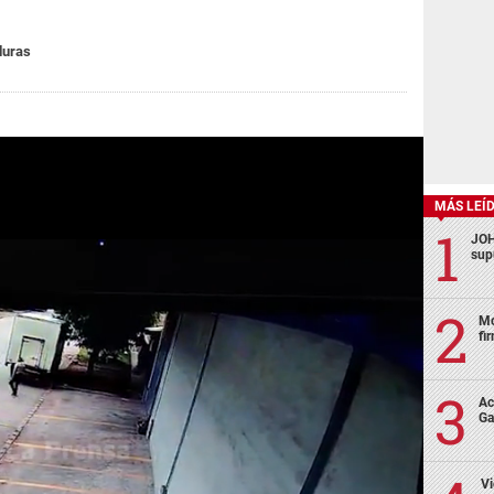
duras
MÁS LEÍ
JOH
sup
Mo
fi
Ac
Ga
Vi