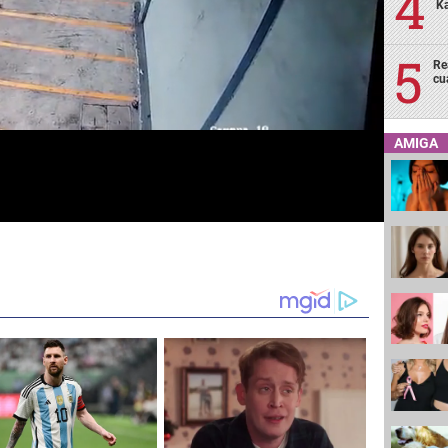
Ka
Re
cu
AMIGA