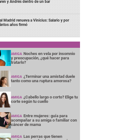
ren y Andrés dentro de un bar
al Madrid renueva a Vinicius: Salario y por
ántos años firmó
Noches en vela por insomnio
AMIGA
y preocupación, ¿qué hacer para
tratarlo?
¿Terminar una amistad duele
AMIGA
tanto como una ruptura amorosa?
¿Cabello largo o corto? Elige tu
AMIGA
corte según tu cuello
Entre mujeres: guía para
AMIGA
acompañar a su amiga o familiar con
cáncer de mama
Las perras que tienen
AMIGA