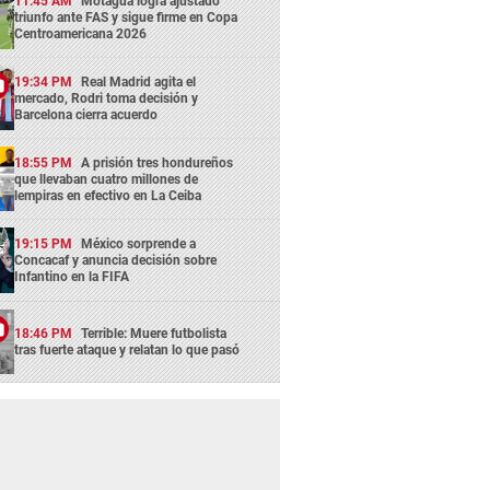
11:45 AM
Motagua logra ajustado
triunfo ante FAS y sigue firme en Copa
Centroamericana 2026
19:34 PM
Real Madrid agita el
mercado, Rodri toma decisión y
Barcelona cierra acuerdo
18:55 PM
A prisión tres hondureños
que llevaban cuatro millones de
lempiras en efectivo en La Ceiba
19:15 PM
México sorprende a
Concacaf y anuncia decisión sobre
Infantino en la FIFA
18:46 PM
Terrible: Muere futbolista
tras fuerte ataque y relatan lo que pasó