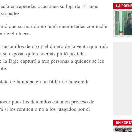
, decía en repetidas ocasiones su hija de 14 años
LA PREN
 su padre.
firmó que su marido no tenía enemistades con nadie
arle el dinero.
sus anillos de oro y el dinero de la venta que traía
 su esposa, quien además pidió justicia.
 la Dgic capturó a tres personas a quienes se les
nte.
siete de la noche en un billar de la avenida
ocer pues los detenidos estan en proceso de
á si los remiten o no a los juzgados por el
EN PORT