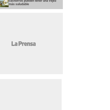
cachorros pueden tener una vejez
más saludable