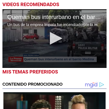
VIDEOS RECOMENDADOS
Queman bus interurbano en el barrio Medina de San Pedro Sula
Un bus de la emprea Impala fue incendiado por la mano criminal de al menos dos sujetos en la 15 calle, 8 avenida del barrio Medina
0
MIS TEMAS PREFERIDOS
seconds
of
1
minute,
2
seconds