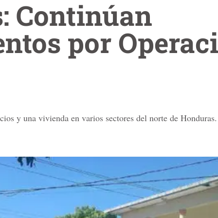
: Continúan
entos por Operac
cios y una vivienda en varios sectores del norte de Honduras.