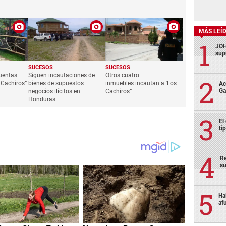
MÁS LEÍ
JOH
sup
SUCESOS
SUCESOS
cuentas
Siguen incautaciones de
Otros cuatro
 Cachiros”
bienes de supuestos
inmuebles incautan a 'Los
Ac
Ga
negocios ilícitos en
Cachiros”
Honduras
El
ti
Re
su
Ha
af