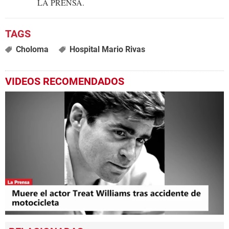
LA PRENSA.
Choloma
Hospital Mario Rivas
VIDEOS RECOMENDADOS
0
seconds