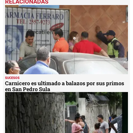
of
1
minute,
35
seconds
SUCESOS
Carnicero es ultimado a balazos por sus primos
en San Pedro Sula