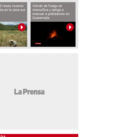
0 reses mueren
Volcán de Fuego se
uía en la zona sur
intensifica y obliga a
evacuar a pobladores en
Guatemala
ADA