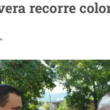
vera recorre colo
ía