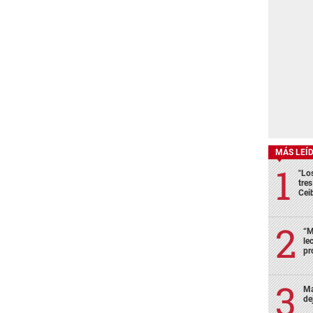
MÁS LEÍ
"Lo
tre
Cei
“M
le
pr
Ma
de