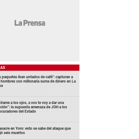
DAS
s paquetes iban untados de café": capturan a
s hombres con millonaria suma de dinero en La
ba
írame a los ojos, a vos te voy a dar una
cción”: la supuesta amenaza de JOH a los
ocuradores del Estado
sacre en Yoro: esto se sabe del ataque que
jó seis muertos