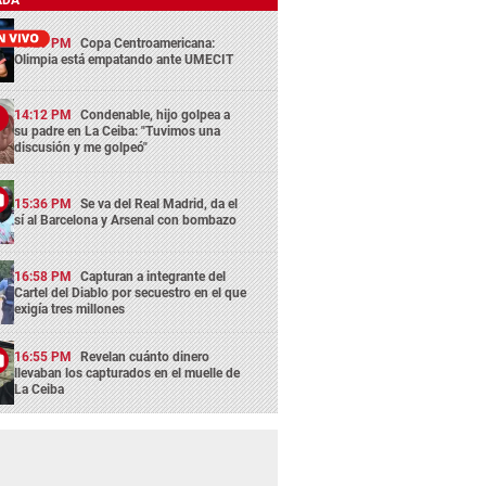
13:29 PM
Copa Centroamericana:
Olimpia está empatando ante UMECIT
14:12 PM
Condenable, hijo golpea a
su padre en La Ceiba: "Tuvimos una
discusión y me golpeó"
15:36 PM
Se va del Real Madrid, da el
sí al Barcelona y Arsenal con bombazo
16:58 PM
Capturan a integrante del
Cartel del Diablo por secuestro en el que
exigía tres millones
16:55 PM
Revelan cuánto dinero
llevaban los capturados en el muelle de
La Ceiba