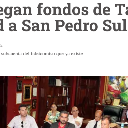
egan fondos de T
 a San Pedro Su
ía
 subcuenta del fideicomiso que ya existe