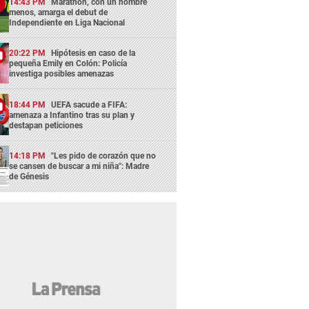
14:43 PM
Marathón, con un hombre
menos, amarga el debut de
Independiente en Liga Nacional
20:22 PM
Hipótesis en caso de la
pequeña Emily en Colón: Policía
investiga posibles amenazas
18:44 PM
UEFA sacude a FIFA:
amenaza a Infantino tras su plan y
destapan peticiones
14:18 PM
"Les pido de corazón que no
se cansen de buscar a mi niña": Madre
de Génesis