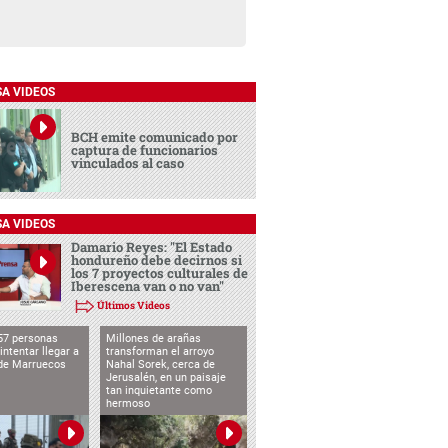
SA VIDEOS
BCH emite comunicado por
captura de funcionarios
vinculados al caso
SA VIDEOS
Damario Reyes: "El Estado
hondureño debe decirnos si
los 7 proyectos culturales de
Iberescena van o no van"
Últimos Videos
57 personas
Millones de arañas
intentar llegar a
transforman el arroyo
de Marruecos
Nahal Sorek, cerca de
Jerusalén, en un paisaje
tan inquietante como
hermoso