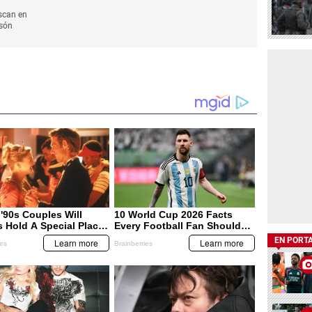
scan en
asón
EN PORT