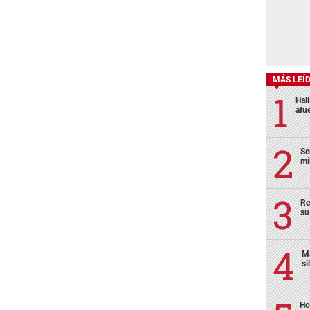
MÁS LEÍ
Hal
afu
Se
mi
Re
su
Ma
si
Ho