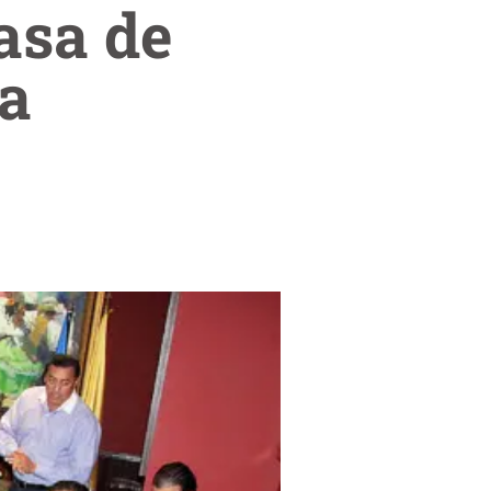
asa de
la