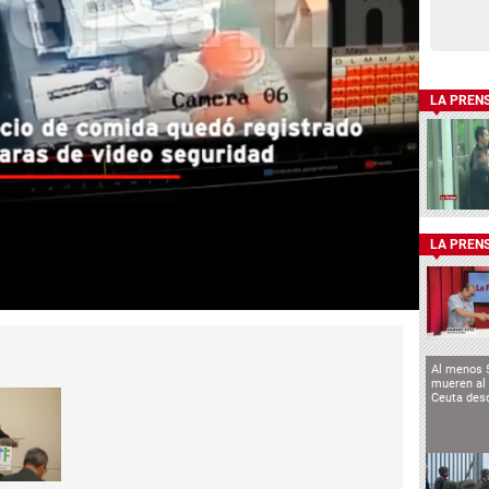
LA PREN
LA PREN
Al menos 
mueren al 
Ceuta des