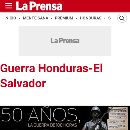
INICIO
MENTE SANA
PREMIUM
HONDURAS
SAN PEDR
Guerra Honduras-El
Salvador