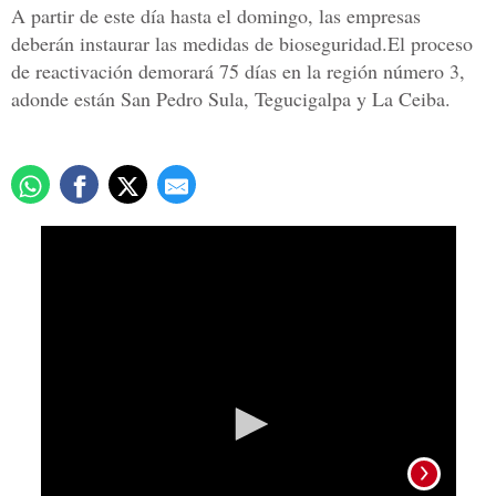
A partir de este día hasta el domingo, las empresas
deberán instaurar las medidas de bioseguridad.El proceso
de reactivación demorará 75 días en la región número 3,
adonde están San Pedro Sula, Tegucigalpa y La Ceiba.
0
seconds
of
9
minutes,
57
seconds