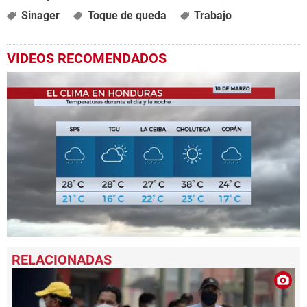
Sinager
Toque de queda
Trabajo
VIDEOS RECOMENDADOS
0
seconds
of
46
seconds