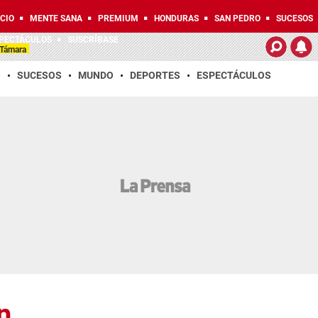
ICIO
MENTE SANA
PREMIUM
HONDURAS
SAN PEDRO
SUCESOS
PECTÁCULOS
SUSCRÍBASE
n Támara
O
SUCESOS
MUNDO
DEPORTES
ESPECTÁCULOS
n