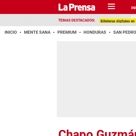
IN
ES
TEMAS DESTACADOS:
Billeteras digitales e
INICIO
MENTE SANA
PREMIUM
HONDURAS
SAN PEDR
Chapo Guzmá