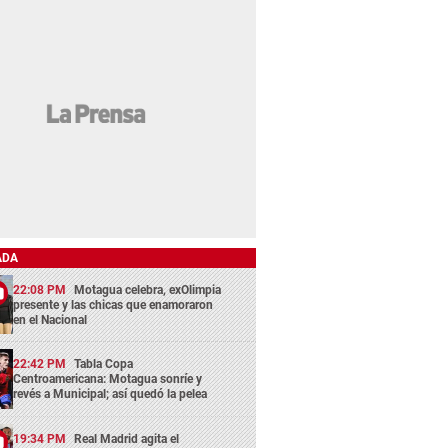
ADA
22:08 PM
Motagua celebra, exOlimpia
presente y las chicas que enamoraron
en el Nacional
22:42 PM
Tabla Copa
Centroamericana: Motagua sonríe y
revés a Municipal; así quedó la pelea
19:34 PM
Real Madrid agita el