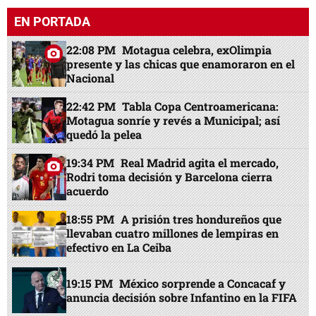
EN PORTADA
22:08 PM
Motagua celebra, exOlimpia
presente y las chicas que enamoraron en el
Nacional
22:42 PM
Tabla Copa Centroamericana:
Motagua sonríe y revés a Municipal; así
quedó la pelea
19:34 PM
Real Madrid agita el mercado,
Rodri toma decisión y Barcelona cierra
acuerdo
18:55 PM
A prisión tres hondureños que
llevaban cuatro millones de lempiras en
efectivo en La Ceiba
19:15 PM
México sorprende a Concacaf y
anuncia decisión sobre Infantino en la FIFA