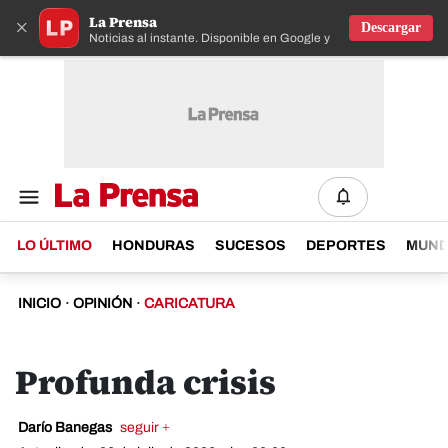
La Prensa
×
Descargar
Noticias al instante. Disponible en Google y IOS
LO ÚLTIMO
HONDURAS
SUCESOS
DEPORTES
MUN
INICIO
·
OPINIÓN
·
CARICATURA
Profunda crisis
Darío Banegas
seguir +