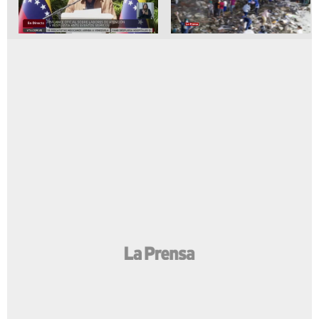
Venezuela vive horas cruciales en la
búsqueda de víctimas tras el terremoto
Ascienden a 920 los muertos y 3.360
Así quedó Venezuela tras los fuertes
los heridos en Venezuela tras
terremotos registrados
terremotos