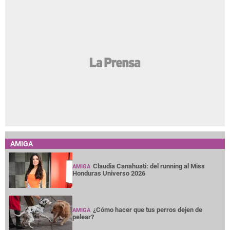
El dólar vuelve a subir en Honduras: así quedó el
tipo de cambio este 6 de agosto
Real Madrid anunció la llegada de Yan
Diomande: su contrato y presentación
"Era un hermano de la iglesia": detienen a hombre
por presunto abuso contra niña en Calpules