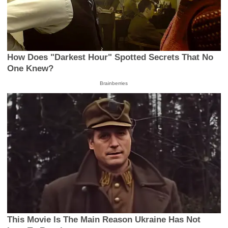
Did You Notice How Natural Simba’s Movements
Looked In The Movie?
Brainberries
How Does "Darkest Hour" Spotted Secrets That No
One Knew?
Brainberries