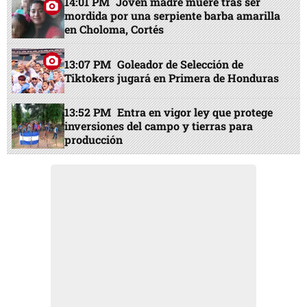
EN PORTADA
15:40 PM
Video delata a empresario
acusado de atropellar y matar a su novia
con su camioneta BMW
13:59 PM
Lío en Corea del Sur: Renuncia
tras fracaso en el Mundial y exigen
investigación
14:01 PM
Joven madre muere tras ser
mordida por una serpiente barba amarilla
en Choloma, Cortés
13:07 PM
Goleador de Selección de
Tiktokers jugará en Primera de Honduras
13:52 PM
Entra en vigor ley que protege
inversiones del campo y tierras para
producción