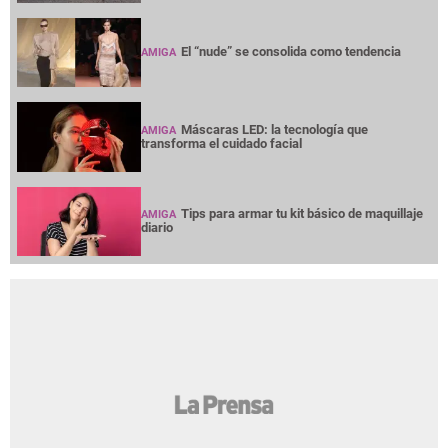
AMIGA
Claudia Canahuati: del running al Miss
AMIGA
Honduras Universo 2026
¿Cómo hacer que tus perros dejen de
AMIGA
pelear?
El “nude” se consolida como tendencia
AMIGA
Máscaras LED: la tecnología que
AMIGA
transforma el cuidado facial