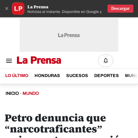
La Prensa
×
Descargar
Noticias al instante. Disponible en Google y IOS
LO ÚLTIMO
HONDURAS
SUCESOS
DEPORTES
MUN
INICIO
·
MUNDO
Petro denuncia que
“narcotraficantes”