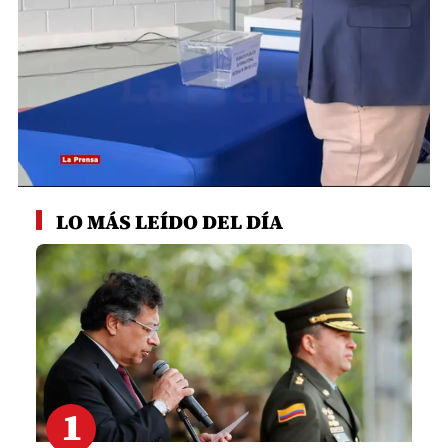
0
seconds
LO MÁS LEÍDO DEL DÍA
of
41
seconds
1